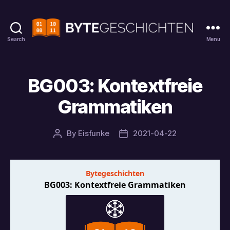
Search
Menu
Bytegeschichten
BG003: Kontextfreie
Grammatiken
By
Eisfunke
2021-04-22
Post
Post
author
date