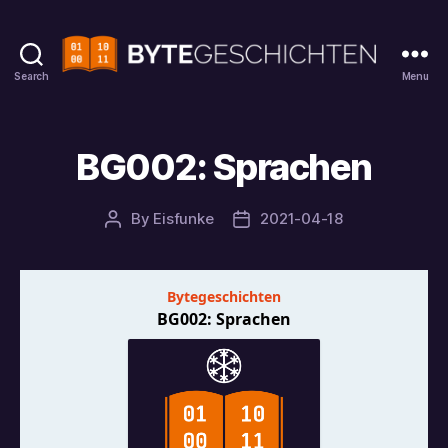
Search
Menu
Bytegeschichten
BG002: Sprachen
By
Eisfunke
2021-04-18
Post
Post
author
date